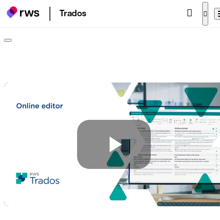
Trados
Play