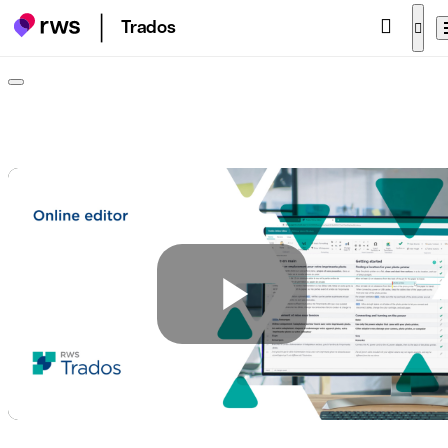
Trados
Play