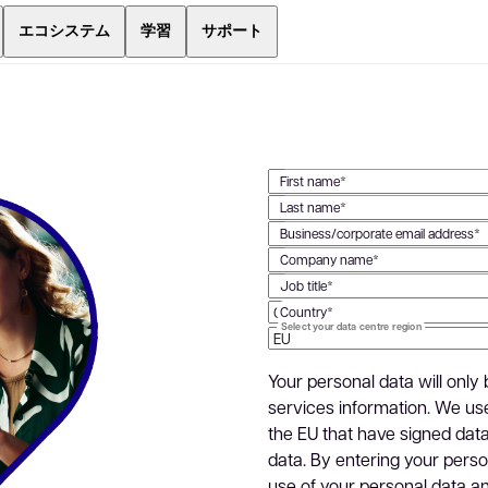
エコシステム
学習
サポート
First name*
Last name*
Business/corporate email address*
Company name*
Job title*
Country*
Select your data centre region
Your personal data will only
services information. We use
the EU that have signed dat
data. By entering your perso
use of your personal data a