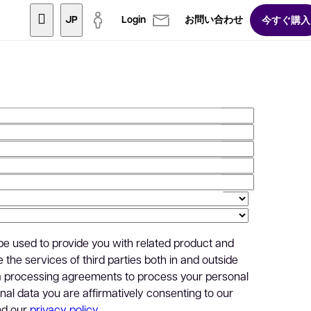
JP
Login
お問い合わせ
今すぐ購入
 be used to provide you with related product and
 the services of third parties both in and outside
a processing agreements to process your personal
nal data you are affirmatively consenting to our
nd our
privacy policy
.