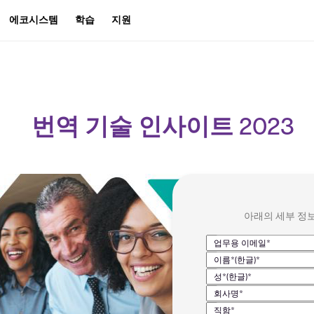
에코시스템
학습
지원
번역 기술 인사이트 2023
아래의 세부 정
업무용 이메일*
이름*(한글)*
성*(한글)*
회사명*
직함*