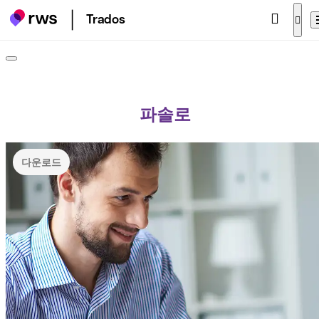
Trados
파솔로
다운로드