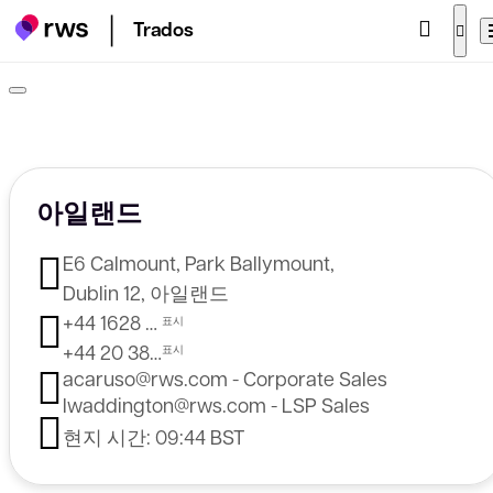
Trados
아일랜드
E6 Calmount, Park Ballymount,
Dublin 12, 아일랜드
+44 1628 410 100 - Corporate Sales
+44 20 3821 5314 - LSP Sales
acaruso@rws.com - Corporate Sales
lwaddington@rws.com - LSP Sales
현지 시간:
09:44 BST