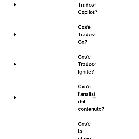
Trados
Copilot?
Cos'è
Trados
Go?
Cos'è
Trados
Ignite?
Cos'è
l'analisi
del
contenuto?
Cos'è
la
stima