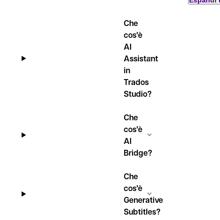
Espandi 
Che
cos'è
AI
Assistant
in
Trados
Studio?
Che
cos'è
AI
Bridge?
Che
cos'è
Generative
Subtitles?