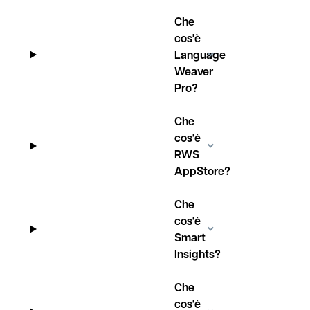
Che
cos'è
Language
Weaver
Pro?
Che
cos'è
RWS
AppStore?
Che
cos'è
Smart
Insights?
Che
cos'è