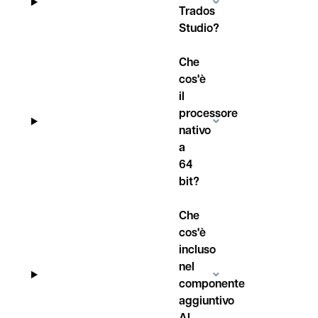
Trados
Studio?
Che
cos'è
il
processore
nativo
a
64
bit?
Che
cos'è
incluso
nel
componente
aggiuntivo
AI