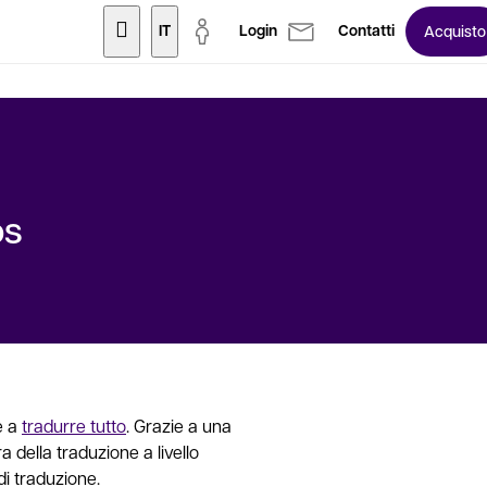
IT
Login
Contatti
Acquisto
os
e a
tradurre tutto
. Grazie a una
ra della traduzione a livello
o di traduzione.