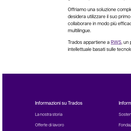
Offriamo una soluzione completa
desidera utilizzare il suo prim
collaborare in modo più efficace
multilingue.
Trados appartiene a
RWS
, un 
intellettuale basati sulle tecno
Informazioni su Trados
Infor
La nostra storia
Sosteni
Offerte di lavoro
Fonda