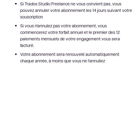
Si Trados Studio Freelance ne vous convient pas, vous
pouvez annuler votre abonnement les 14 jours suivant votre
souscription
Si vous n'annulez pas votre abonnement, vous
commencerez votre forfait annuel et le premier des 12
paiements mensuels de votre engagement vous sera
facturé.
Votre abonnement sera renouvelé automatiquement
chaque année, à moins que vous ne l'annuliez
L'assistance abonnement Trados est disponible en tant que
module complémentaire
Which of the following best describes you?*
First name*
Last name*
Email*
Company name
Country*