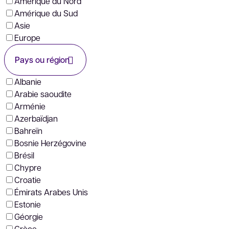
Amérique du Nord
Amérique du Sud
Asie
Europe
Pays ou région
Albanie
Arabie saoudite
Arménie
Azerbaïdjan
Bahreïn
Bosnie Herzégovine
Brésil
Chypre
Croatie
Émirats Arabes Unis
Estonie
Géorgie
Grèce