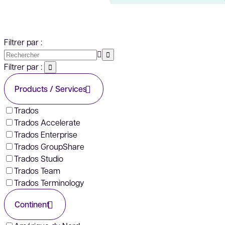
Filtrer par :
Filtrer par :
Products / Services
Trados
Trados Accelerate
Trados Enterprise
Trados GroupShare
Trados Studio
Trados Team
Trados Terminology
Continent