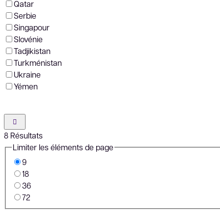
Qatar
Serbie
Singapour
Slovénie
Tadjikistan
Turkménistan
Ukraine
Yémen
8
Résultats
Limiter les éléments de page
9
18
36
72