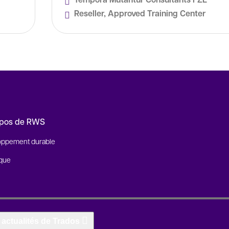
Reseller, Approved Training Center
opos de RWS
oppement durable
ique
 actualités de Trados