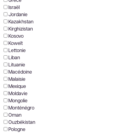
Israël
Jordanie
Kazakhstan
Kirghizistan
Kosovo
Koweït
Lettonie
Liban
Lituanie
Macédoine
Malaisie
Mexique
Moldavie
Mongolie
Monténégro
Oman
Ouzbékistan
Pologne