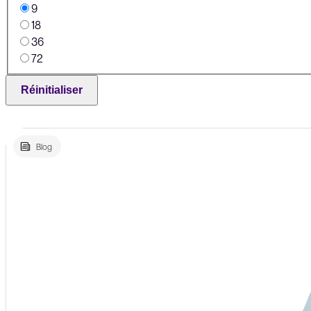
9
18
36
72
Réinitialiser
Blog