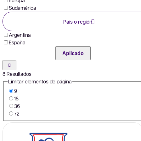
Europa
Sudamérica
País o región
Argentina
España
Aplicado
8
Resultados
Limitar elementos de página
9
18
36
72